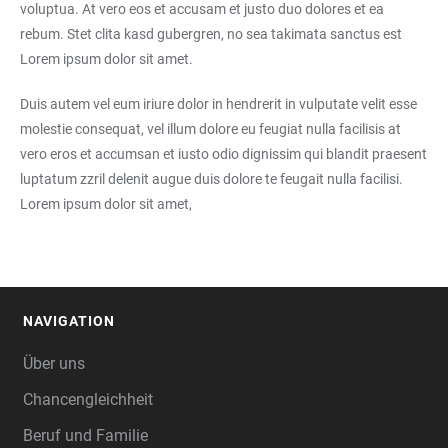
voluptua. At vero eos et accusam et justo duo dolores et ea
rebum. Stet clita kasd gubergren, no sea takimata sanctus est
Lorem ipsum dolor sit amet.
Duis autem vel eum iriure dolor in hendrerit in vulputate velit esse
molestie consequat, vel illum dolore eu feugiat nulla facilisis at
vero eros et accumsan et iusto odio dignissim qui blandit praesent
luptatum zzril delenit augue duis dolore te feugait nulla facilisi.
Lorem ipsum dolor sit amet,
NAVIGATION
FOOTER
Über uns
Chancengleichheit
Beruf und Familie