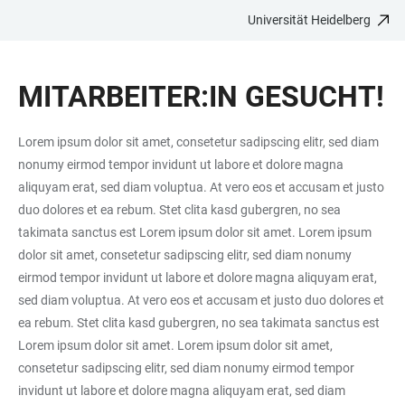
Universität Heidelberg
ZUM
HAUPTNAVIGATION
WEBSEITENSUCHE
LINKS
HAUPTINHALT
ÖFFNEN
ÖFFNEN
ZUR
MITARBEITER:IN GESUCHT!
BARRIEREFREIHEIT
Lorem ipsum dolor sit amet, consetetur sadipscing elitr, sed diam
nonumy eirmod tempor invidunt ut labore et dolore magna
aliquyam erat, sed diam voluptua. At vero eos et accusam et justo
duo dolores et ea rebum. Stet clita kasd gubergren, no sea
takimata sanctus est Lorem ipsum dolor sit amet. Lorem ipsum
dolor sit amet, consetetur sadipscing elitr, sed diam nonumy
eirmod tempor invidunt ut labore et dolore magna aliquyam erat,
sed diam voluptua. At vero eos et accusam et justo duo dolores et
ea rebum. Stet clita kasd gubergren, no sea takimata sanctus est
Lorem ipsum dolor sit amet. Lorem ipsum dolor sit amet,
consetetur sadipscing elitr, sed diam nonumy eirmod tempor
invidunt ut labore et dolore magna aliquyam erat, sed diam