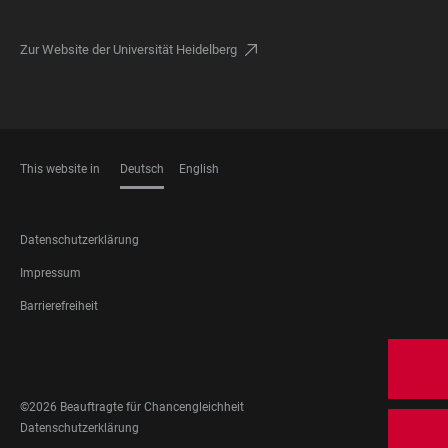
Zur Website der Universität Heidelberg
This website in
Deutsch
English
SPRACHEN
FOOTER
Datenschutzerklärung
LEGAL
Impressum
Barrierefreiheit
FOOTER
SOCIAL
MEDIA
©2026 Beauftragte für Chancengleichheit
FOOTER
Datenschutzerklärung