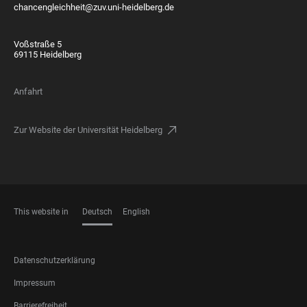
chancengleichheit@zuv.uni-heidelberg.de
Voßstraße 5
69115 Heidelberg
Anfahrt
Zur Website der Universität Heidelberg
This website in
Deutsch
English
SPRACHEN
FOOTER
Datenschutzerklärung
LEGAL
Impressum
Barrierefreiheit