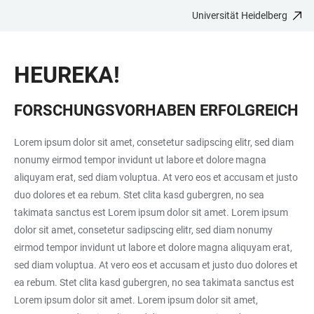
Universität Heidelberg
ZUM
HAUPTNAVIGATION
WEBSEITENSUCHE
LINKS
HAUPTINHALT
ÖFFNEN
ÖFFNEN
ZUR
HEUREKA!
BARRIEREFREIHEIT
FORSCHUNGSVORHABEN ERFOLGREICH
Lorem ipsum dolor sit amet, consetetur sadipscing elitr, sed diam
nonumy eirmod tempor invidunt ut labore et dolore magna
aliquyam erat, sed diam voluptua. At vero eos et accusam et justo
duo dolores et ea rebum. Stet clita kasd gubergren, no sea
takimata sanctus est Lorem ipsum dolor sit amet. Lorem ipsum
dolor sit amet, consetetur sadipscing elitr, sed diam nonumy
eirmod tempor invidunt ut labore et dolore magna aliquyam erat,
sed diam voluptua. At vero eos et accusam et justo duo dolores et
ea rebum. Stet clita kasd gubergren, no sea takimata sanctus est
Lorem ipsum dolor sit amet. Lorem ipsum dolor sit amet,